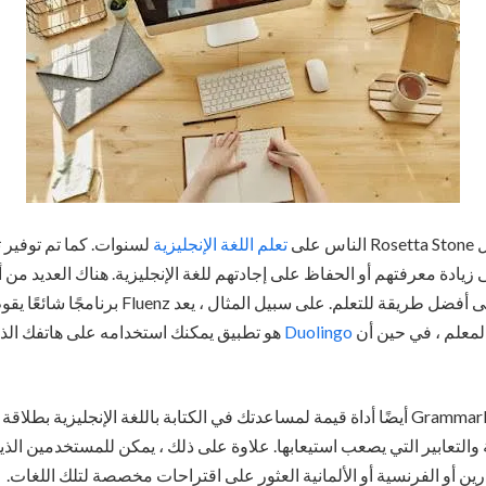
على
تعلم اللغة الإنجليزية
لسنوات. كما تم توفير
دة معرفتهم أو الحفاظ على إجادتهم للغة الإنجليزية. هناك العديد من أنو
التي يمكنك اختيارها بناءً على أفضل طريقة للتعلم. على س
المعلم ، في حين أن
Duolingo
هو تطبيق يمكنك استخدامه على هاتفك الذك
يمكن أن تكون Grammarly Premium أيضًا أداة قيمة لمساعدتك في الكتابة باللغة الإنجلي
والتعابير التي يصعب استيعابها. علاوة على ذلك ، يمكن للمستخدمين الذ
اندرين أو الفرنسية أو الألمانية العثور على اقتراحات مخصصة لتلك اللغات.