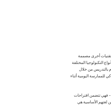
 تقنيات أخرى مصممة
اع التكنولوجيا المختلفة
بيل المثال ، يعد Fluenz برنامجًا شائعًا يقوم بالتدريس من خلال
ي للممارسة اليومية أثناء
زية بطلاقة – فهي تتضمن اقتراحات
ين لغتهم الأساسية هي