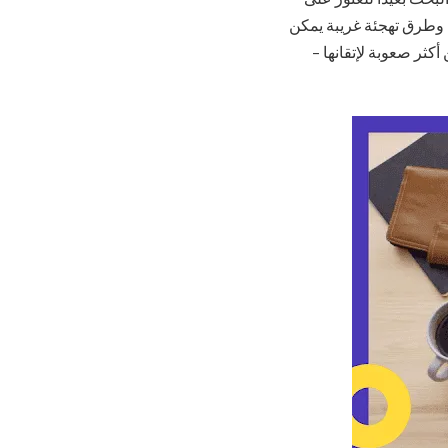
كنت ترغب في التعلم. مع وجود 750،000 كلمة إنجليزية وطرق تهجئة غريبة يمكن
أكثر صعوبة لإتقانها –