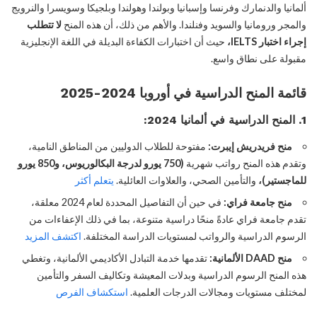
ألمانيا والدنمارك وفرنسا وإسبانيا وبولندا وهولندا وبلجيكا وسويسرا والنرويج
والمجر ورومانيا والسويد وفنلندا. والأهم من ذلك، أن هذه المنح
لا تتطلب
إجراء اختبار IELTS،
حيث أن اختبارات الكفاءة البديلة في اللغة الإنجليزية
مقبولة على نطاق واسع.
قائمة المنح الدراسية في أوروبا 2024-2025
1.
المنح الدراسية في ألمانيا 2024:
منح فريدريش إيبرت:
مفتوحة للطلاب الدوليين من المناطق النامية،
وتقدم هذه المنح رواتب شهرية
(750 يورو لدرجة البكالوريوس، و850 يورو
للماجستير)،
والتأمين الصحي، والعلاوات العائلية.
يتعلم أكثر
منح جامعة فراي:
في حين أن التفاصيل المحددة لعام 2024 معلقة،
تقدم جامعة فراي عادةً منحًا دراسية متنوعة، بما في ذلك الإعفاءات من
الرسوم الدراسية والرواتب لمستويات الدراسة المختلفة.
اكتشف المزيد
منح DAAD الألمانية:
تقدمها خدمة التبادل الأكاديمي الألمانية، وتغطي
هذه المنح الرسوم الدراسية وبدلات المعيشة وتكاليف السفر والتأمين
لمختلف مستويات ومجالات الدرجات العلمية.
استكشاف الفرص