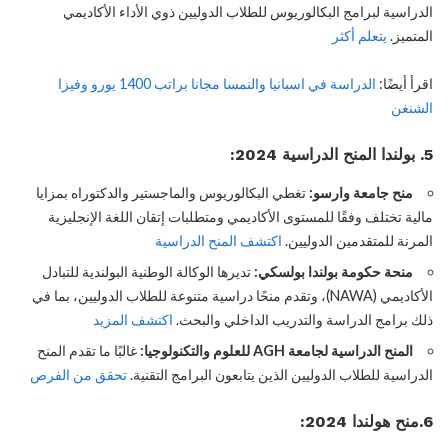
الدراسية لبرامج البكالوريوس للطلاب الدوليين ذوي الأداء الأكاديمي
المتميز.
يتعلم أكثر
اقرأ أيضًا:
الدراسة في اسبانيا والنمسا مجانا براتب 1400 يورو وفيزا
الشنغن
5. بولندا المنح الدراسية 2024:
منح جامعة وارسو:
تغطي البكالوريوس والماجستير والدكتوراه بمزايا
مالية تختلف وفقًا للمستوى الأكاديمي ومتطلبات إتقان اللغة الإنجليزية
المرنة للمتقدمين الدوليين.
اكتشف المنح الدراسية
منحة حكومة بولندا بولسكي:
تديرها الوكالة الوطنية البولندية للتبادل
الأكاديمي (NAWA)، وتقدم منحًا دراسية متنوعة للطلاب الدوليين، بما في
ذلك برامج الدراسة والتدريب الداخلي والبحث.
اكتشف المزيد
المنح الدراسية لجامعة AGH للعلوم والتكنولوجيا:
غالبًا ما تقدم المنح
الدراسية للطلاب الدوليين الذين يتابعون البرامج التقنية.
تحقق من الفرص
6.منح هولندا 2024: