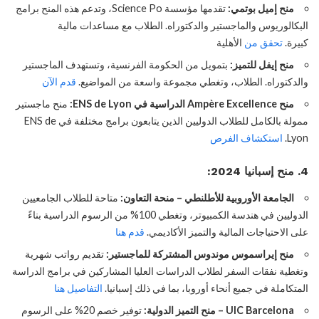
منح إميل بوتمي:
تقدمها مؤسسة Science Po، وتدعم هذه المنح برامج
البكالوريوس والماجستير والدكتوراه. الطلاب مع مساعدات مالية
كبيرة.
تحقق من
الأهلية
منح إيفل للتميز:
بتمويل من الحكومة الفرنسية، وتستهدف الماجستير
والدكتوراه. الطلاب، وتغطي مجموعة واسعة من المواضيع.
قدم الآن
منح Ampère Excellence الدراسية في ENS de Lyon:
منح ماجستير
ممولة بالكامل للطلاب الدوليين الذين يتابعون برامج مختلفة في ENS de
Lyon.
استكشاف الفرص
4. منح إسبانيا 2024:
الجامعة الأوروبية للأطلنطي – منحة التعاون:
متاحة للطلاب الجامعيين
الدوليين في هندسة الكمبيوتر، وتغطي 100% من الرسوم الدراسية بناءً
على الاحتياجات المالية والتميز الأكاديمي.
قدم هنا
منح إيراسموس موندوس المشتركة للماجستير:
تقديم رواتب شهرية
وتغطية نفقات السفر لطلاب الدراسات العليا المشاركين في برامج الدراسة
المتكاملة في جميع أنحاء أوروبا، بما في ذلك إسبانيا.
التفاصيل هنا
UIC Barcelona – منح التميز الدولية:
توفير خصم 20% على الرسوم