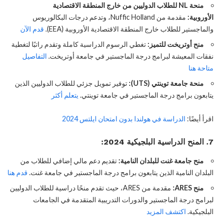
منحة NL للطلاب الدوليين من خارج المنطقة الاقتصادية
الأوروبية:
مقدمة من Nuffic Holland، وتدعم درجات البكالوريوس
والماجستير للطلاب خارج المنطقة الاقتصادية الأوروبية (EEA).
قدم الآن
منح أوتريخت للتميز:
تغطي الرسوم الدراسية كاملة وتقدم راتبًا لتغطية
نفقات المعيشة لبرامج درجة الماجستير في جامعة أوتريخت.
التفاصيل
متاحة هنا
منحة جامعة توينتي (UTS):
توفير تمويل جزئي للطلاب الدوليين الذين
يتابعون برامج درجة الماجستير في جامعة توينتي.
يتعلم أكثر
اقرأ أيضًا:
الدراسة في هولندا بدون امتحان ايلتس 2024
7. المنح الدراسية البلجيكية 2024:
منح جامعة غنت للبلدان النامية:
تقديم دعم مالي إضافي للطلاب من
البلدان النامية الذين يتابعون برامج درجة الماجستير في جامعة غنت.
قدم هنا
منح ARES:
مقدمة من ARES، حيث تقدم منحًا دراسية للطلاب الدوليين
لبرامج درجة الماجستير والدورات التدريبية المتقدمة في الجامعات
البلجيكية.
اكتشف المزيد