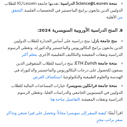
منحة Science@Leuven الدراسية:
تقدمها جامعة KU Leuven للطلاب
الدوليين الذين يتابعون برامج الماجستير في التخصصات العلمية.
التحقق
من
الأهلية
8. المنح الدراسية الأوروبية السويسرية 2024:
منح جامعة بازل:
منح دراسية على أساس الجدارة للطلاب الدوليين
الذين يتابعون برامج البكالوريوس والماجستير والدكتوراه، وتغطي الرسوم
الدراسية ونفقات المعيشة والتكاليف التعليمية الأخرى.
يتعلم أكثر
منحة جامعة ETH Zurich:
منح دراسية للطلاب المتفوقين الذين
يسعون للحصول على درجات البكالوريوس والماجستير والدكتوراه في
الهندسة والعلوم الطبيعية والتكنولوجيا.
استكشاف الفرص
منحة جامعة فرانكلين بسويسرا:
خيارات المساعدات المالية للطلاب
الدوليين في المستويين الجامعي والدراسات العليا، وتغطي الرسوم
الدراسية ونفقات المعيشة.
التفاصيل متاحة هنا
اقرأ أيضًا:
كيفية السفر إلى سويسرا مجاناً: وتحصل على فيزا شنغن وتذاكر
سفر براتب مجزٍ