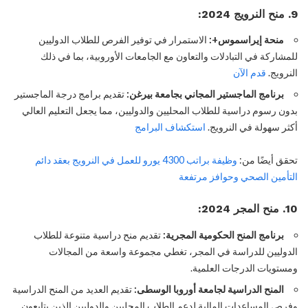
9. منح النرويج 2024:
منحة إيراسموس+:
الاستمرار في توفير الفرص للطلاب الدوليين
للمشاركة في التبادلات والتعاون مع الجامعات الأوروبية، بما في ذلك
النرويج.
قدم الآن
برنامج الماجستير المجاني بجامعة بيرغن:
تقديم برامج درجة الماجستير
بدون رسوم دراسية للطلاب المحليين والدوليين، مما يجعل التعليم العالي
أكثر سهولة في النرويج.
استكشاف البرامج
تحقق أيضًا من:
وظيفة براتب 4300 يورو للعمل في النرويج بعقد دائم
التأمين الصحي وحوافز مرتفعة
10. منح المجر 2024:
برنامج المنح الحكومية المجرية:
تقديم منح دراسية متنوعة للطلاب
الدوليين للدراسة في المجر، تغطي مجموعة واسعة من المجالات
ومستويات الدرجات العلمية.
المنح الدراسية لجامعة أوروبا الوسطى:
تقديم العديد من المنح الدراسية
وفرص المساعدات المالية لدعم الطلاب المحليين والدوليين الذين يتابعون