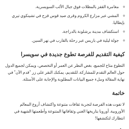
مغامرة القفز بالمظلات فوق جبال الألب السويسرية.
المشي عبر مزارع الكروم وقرى صيد قوس قزح في تشينكوي تيري
بإيطاليا.
استكشاف مدينة برشلونة بالدراجة.
جولة ليلية في باريس عبر رحلة بالقارب في نهر السين.
كيفية التقديم للفرصة تطوع جديدة في سويسرا
التطوع متاح للجميع، بغض النظر عن العمر أو التخصص، ويمكن لجميع الدول
حول العالم التقدم للمشاركة. للتقديم، يمكنك النقر على زر “قدم الآن” في
نهاية المقالة وملء جميع البيانات المطلوبة والإجابة على الأسئلة.
خاتمة
لا تفوت هذه الفرصة لتجربة ثقافات متنوعة واكتشاف أروع المعالم
الأوروبية. أوروبا بتاريخها الغني وثقافاتها المتنوعة وأطعمتها الشهية في
انتظارك لتكتشفها!