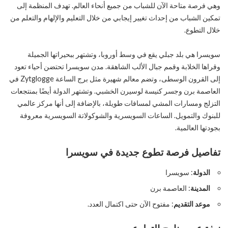
وهي فرصة متاحة الآن للشباب من جميع أنحاء العالم. تهدف المنظمة إلى
تمكين الشباب من إحداث تغيير إيجابي من خلال التعليم والإلهام والتعلم من
خلال التطوع.
سويسرا هي بلد جبلي يقع في وسط أوروبا، وتشتهر ببحيراتها الجميلة
وقراها الخلابة وقمم جبال الألب الشاهقة. مدن سويسرا تحتضن أحياء تعود
إلى القرون الوسطى، وتضم معالم شهيرة مثل برج الساعة Zytglogge في
العاصمة برن وجسر كنيسة لوسيرن الخشبي. وتشتهر الدولة أيضًا بمنتجعات
التزلج ومسارات المشي لمسافات طويلة، بالإضافة إلى أنها مركز عالمي
للبنوك والتمويل. الساعات السويسرية والشوكولاتة السويسرية معروفة
بجودتها العالمية.
تفاصيل فرصة تطوع جديدة في سويسرا
الدولة
: سويسرا
المدينة
: العاصمة برن
موعد التقديم
: مفتوح الآن حتى اكتمال العدد.