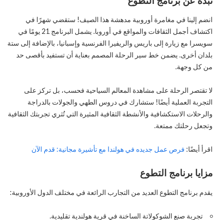
نبذة عن برنامج التطوع
انضم إلينا في مغامرة أوروبية مدهشة هذا الصيف! ستقضي شهرًا في
اكتشاف أجمل الثقافات والمواقع في أوروبا. يشمل البرنامج 21 يومًا في
سويسرا مع زيارة إلى باريس والريفيرا الفرنسية وإسبانيا، بالإضافة إلى ستة
بلدان أخرى. يضمن خط سير الرحلة المصمم بعناية أن تستفيد بأقصى حد
من كل وجهة.
لا تقتصر الرحلة على مشاهدة المعالم السياحية فحسب، بل تركز على
التجربة العملية أيضًا! ستشارك في دروس الطهي والجولات بالدراجة
والرحلات الاستكشافية والأنشطة الثقافية المثيرة التي تُثري تجربتك الثقافية
وتجعل رحلتك ممتعة.
اقرأ أيضًا:
فرص عمل جديده في هولندا مع تأشيرة مجانية: قدم الآن
مزايا برنامج التطوع
يقدم برنامج التطوع العديد من التجارب الرائعة في مختلف الدول الأوروبية:
تجربة صنع الشوكولاتة الساخنة في قرية هولندية تقليدية.