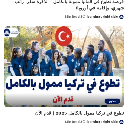
فرصة تطوع في ألمانيا ممولة بالكامل – تذكرة سفر، راتب
شهري، وإقامة في أوروبا!
3 Min Read
learning bright side
Posted
by
تطوع
تطوع في تركيا ممول بالكامل 2025 | قدم الآن
3 Min Read
learning bright side
Posted