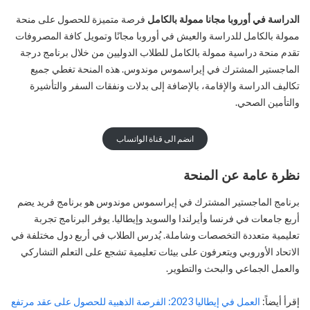
الدراسة في أوروبا مجانا ممولة بالكامل
فرصة متميزة للحصول على منحة
ممولة بالكامل للدراسة والعيش في أوروبا مجانًا وتمويل كافة المصروفات
تقدم منحة دراسية ممولة بالكامل للطلاب الدوليين من خلال برنامج درجة
الماجستير المشترك في إيراسموس موندوس. هذه المنحة تغطي جميع
تكاليف الدراسة والإقامة، بالإضافة إلى بدلات ونفقات السفر والتأشيرة
والتأمين الصحي.
انضم الى قناة الواتساب
نظرة عامة عن المنحة
برنامج الماجستير المشترك في إيراسموس موندوس هو برنامج فريد يضم
أربع جامعات في فرنسا وأيرلندا والسويد وإيطاليا. يوفر البرنامج تجربة
تعليمية متعددة التخصصات وشاملة. يُدرس الطلاب في أربع دول مختلفة في
الاتحاد الأوروبي ويتعرفون على بيئات تعليمية تشجع على التعلم التشاركي
والعمل الجماعي والبحث والتطوير.
إقرأ أيضاً:
العمل في إيطاليا 2023: الفرصة الذهبية للحصول على عقد مرتفع