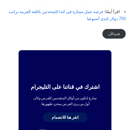
اقرأ أيضًا:
فرصة عمل ممتازة في كندا للمتحدثين باللغة العربية براتب
750 دولار كندي أسبوعيا
قدم الآن
اشترك في قناتنا على التليجرام
سارع لتكون من أوائل المتقدمين للفرص وكان
أول من يرى الفرص بمجرد ظهورها.
انقر هنا للانضمام