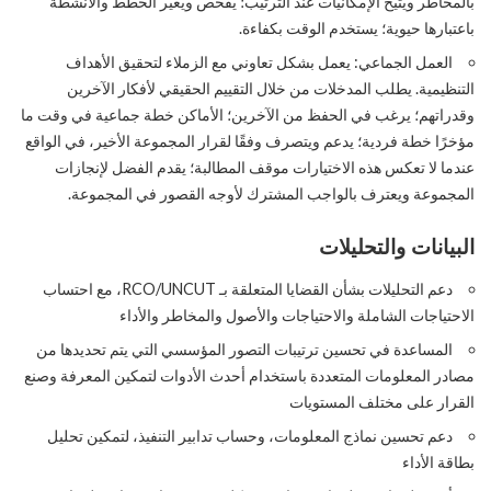
بالمخاطر ويتيح الإمكانيات عند الترتيب؛ يفحص ويغير الخطط والأنشطة
باعتبارها حيوية؛ يستخدم الوقت بكفاءة.
العمل الجماعي: يعمل بشكل تعاوني مع الزملاء لتحقيق الأهداف
التنظيمية. يطلب المدخلات من خلال التقييم الحقيقي لأفكار الآخرين
وقدراتهم؛ يرغب في الحفظ من الآخرين؛ الأماكن خطة جماعية في وقت ما
مؤخرًا خطة فردية؛ يدعم ويتصرف وفقًا لقرار المجموعة الأخير، في الواقع
عندما لا تعكس هذه الاختيارات موقف المطالبة؛ يقدم الفضل لإنجازات
المجموعة ويعترف بالواجب المشترك لأوجه القصور في المجموعة.
البيانات والتحليلات
دعم التحليلات بشأن القضايا المتعلقة بـ RCO/UNCUT، مع احتساب
الاحتياجات الشاملة والاحتياجات والأصول والمخاطر والأداء
المساعدة في تحسين ترتيبات التصور المؤسسي التي يتم تحديدها من
مصادر المعلومات المتعددة باستخدام أحدث الأدوات لتمكين المعرفة وصنع
القرار على مختلف المستويات
دعم تحسين نماذج المعلومات، وحساب تدابير التنفيذ، لتمكين تحليل
بطاقة الأداء