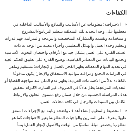
الكفاءات
الاحترافية: معلومات عن الأساليب والنماذج والأساليب الداخلية في
معظمها على وجه التحديد تلك المتعلقة بتنظيم البرنامج/المشروع
واستخدامه وتقييمه والمشاركة المتخصصة والبرمجة والميزانية. فهم قدرات
وتنظيم وحدة العمل والهيكل التنظيمي وأجزاء معينة من الوحدات ذات
الصلة. القدرة على العمل بشكل جيد مع الأرقام، واحتضان البحوث الأساسية
وتجميع البيانات من المصادر القياسية. توضيح القدرة على تطبيق الحكم الجيد
في تحديد المهام المعطاة. يظهر الفخر بالعمل والإنجازات؛ مستقيم وماهر
في التزامات التجمع ومراقبة مواعيد الاستحقاق والإنجاز؛ يكون مدفوعًا
بالكفاءة بدلاً من الاهتمامات الفردية؛ يظهر عدم الملل عند مواجهة القضايا أو
التحديات المزعجة؛ يظل هادئًا في الظروف غير السارة. الالتزام بتحقيق
هدف المراسلة الجنسية من خلال ضمان رفع مستوى التعاون والارتباط
الكامل بين السيدات والرجال في كافة مجالات العمل.
التخطيط والتنظيم: إنشاء أهداف واضحة وثابتة مع الإجراءات المتفق
عليها؛ يتعرف على التمارين والواجبات المطلوبة؛ يغير الاحتياجات كما هو
مطلوب؛ يخصص مبلغًا مناسبًا من الوقت والأصول لإنجاز العمل؛ يتنبأ