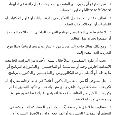
من المتوقع أن يكون لدى المتقدمين معلومات عمل رائعة في تطبيقات
Microsoft Word وتجاوز التوقعات.
نطاق الاعتبارات المفضل: التفكير في إدارة البيانات أو علوم المكتبات أو
القياسات أو المجالات ذات الصلة.
لا يشترط على المتقدمين لبرنامج التدريب الداخلي التابع للأمم المتحدة
أن يتمتعوا بخبرة عمل فعالة.
ومع ذلك، هناك حاجة إلى مجال من الاعتبارات يرتبط ارتباطًا وثيقًا بنوع
التدريب الذي تتقدم إليه.
يجب أن يكون المتقدمون بديلاً خلال السنة الأخيرة من الدراسة الجامعية
الابتدائية (حارس وحيد أو متناسب)، أو الماجستير، أو الدكتوراه. البرنامج أو
ما يعادله، أو أكملت درجة البكالوريوس أو الماجستير أو الدكتوراه. برنامج.
هل تستوفي أيًا من المعايير المذكورة أعلاه؟ في حالة الإجابة بنعم، إذا لم
تكن هناك مشكلة كبيرة، فاعرض أي منها وانضم إلى تأكيد التطبيق. إذا لم
يكن هناك الكثير من المتاعب، فلاحظ أنه يتعين عليك فقط تقديم شهادة
رسمية في مرحلة لاحقة.
مطلوب ما لا يقل عن سبعة (7) سنوات من المشاركة الديناميكية في
التنظيم أو التمويل / الحسابات أو المراجعة أو إدارة الأصول البشرية أو