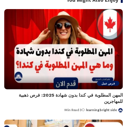
You Might Also Enjoy
فرص عمل
المهن المطلوبة في كندا بدون شهادة 2025: فرص ذهبية
للمهاجرين
3 Min Read
learning bright side
Posted
by