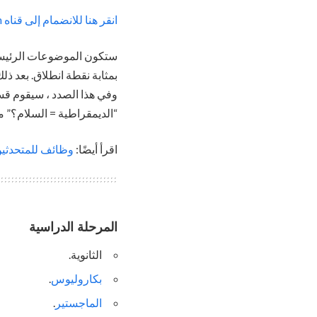
انقر هنا للانضمام إلى قناه Telegram
ستكون الموضوعات الرئيسية
بمثابة نقطة انطلاق. بعد ذ
وفي هذا الصدد ، سيقوم قس
“الديمقراطية = السلام؟” م
اقرأ أيضًا:
وظائف للمتحدثين ب
المرحلة الدراسية
الثانوية.
بكاروليوس
.
الماجستير
.