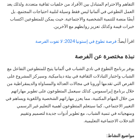
التفاهم والاحترام المتبادل بين الأفراد من خلفيات ثقافية متعددة. ولذلك يعد
العمل التطوعي في ألمانيا ليس فقط وسيلة لتلبية احتياجات المجتمع، بل
أيضًا منصة للتنمية الشخصية والاجتماعية. حيث يمكن للمتطوعين اكتساب
خبرات قيمة وكذلك تعزيز روابطهم مع الآخرين.
اقرأ أيضاً:
فرصة تطوع في إستونيا 2024: لا تفوت الفرصة
نبذة مختصرة عن الفرصة
يوفر برنامج التطوع في نادي الشباب في ألمانيا يتيح للمتطوعين التفاعل مع
الشباب واختبار التبادلات الثقافية في بيئة ديناميكية. وسيركز المشروع على
الفرص التي تقدمها أوروبا في مجالات العدالة والمساواة والديمقراطية من
خلال برنامج إيراسموس. كذلك سيعمل المتطوعون على تطوير مهاراتهم
من خلال المهام المكتبية، مما يعزز مهاراتهم الشخصية واللغوية ويساهم في
التغيير الاجتماعي، كما سيتعلم المتطوعون أهمية التعليم غير الرسمي
ومنهجياته في تنمية الشباب، مع تطوير أدوات جديدة لتصميم وتقييم
التدخلات الاجتماعية التعليمية.
مواضيع النشاط: