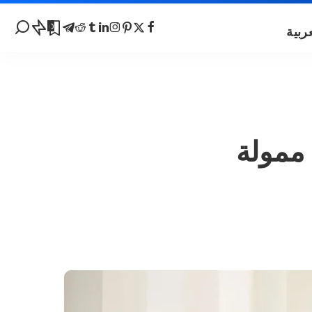
0
202: دراسة ممولة