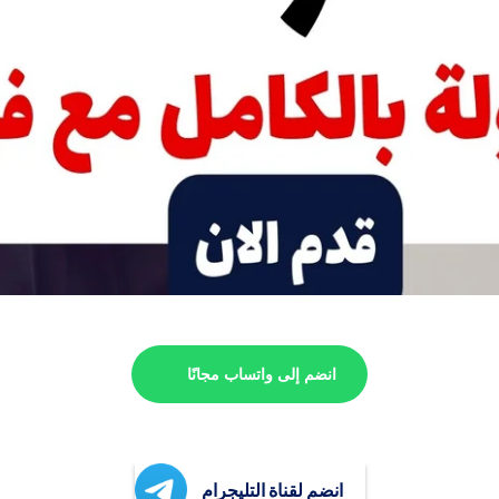
انضم إلى واتساب مجانًا
انضم لقناة التليجرام